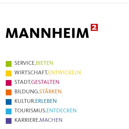
Facebook
X
E-
Mail
Hauptmenüpunkte
SERVICE.
BIETEN
im
WIRTSCHAFT.
ENTWICKELN
Fußbereich
STADT.
GESTALTEN
der
BILDUNG.
STÄRKEN
Seite
KULTUR.
ERLEBEN
TOURISMUS.
ENTDECKEN
KARRIERE.
MACHEN