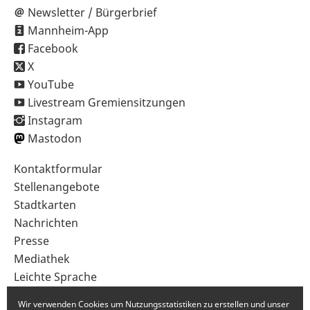
Newsletter / Bürgerbrief
Mannheim-App
Facebook
X
YouTube
Livestream Gremiensitzungen
Instagram
Mastodon
Sekundärnavigation
Kontaktformular
im
Stellenangebote
Fußbereich
Stadtkarten
Nachrichten
Presse
Mediathek
Leichte Sprache
Gebärdensprache
Wir verwenden Cookies um Nutzungsstatistiken zu erstellen und unser