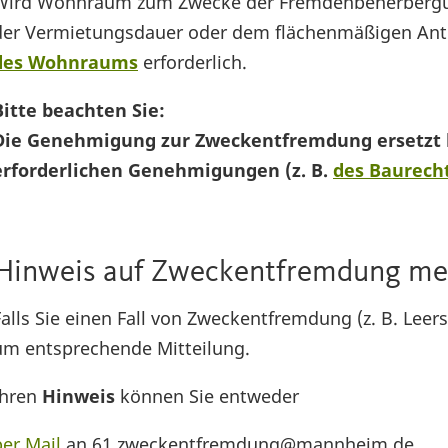
Wird Wohnraum zum Zwecke der Fremdenbeherbergung
der Vermietungsdauer oder dem flächenmäßigen Ant
des Wohnraums
erforderlich.
Bitte beachten Sie:
Die Genehmigung zur Zweckentfremdung ersetzt
erforderlichen Genehmigungen (z. B.
des Baurech
Hinweis auf Zweckentfremdung me
Falls Sie einen Fall von Zweckentfremdung (z. B. Lee
um entsprechende Mitteilung.
Ihren
Hinweis
können Sie entweder
per Mail
an 61.zweckentfremdung@mannheim.de