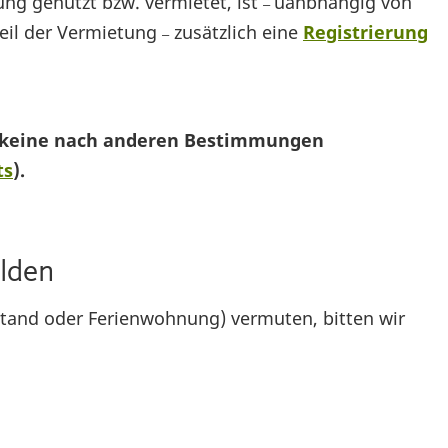
 genutzt bzw. vermietet, ist
uanbhängig von
–
eil der Vermietung
zusätzlich eine
Registrierung
–
 keine nach anderen Bestimmungen
ts
).
lden
rstand oder Ferienwohnung) vermuten, bitten wir