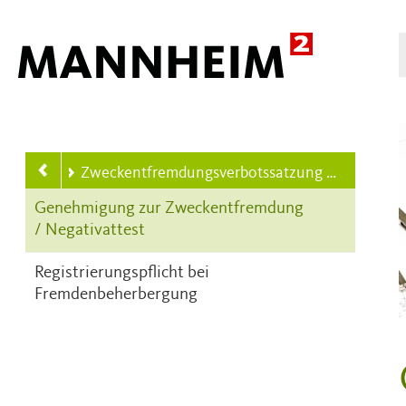
Hauptnavigation
 Wohnen
Zweckentfremdungsverbotssatzung (ZwEVS)
Genehmigung zur Zweckentfremdung
/ Negativattest
Registrierungspflicht bei
Fremdenbeherbergung