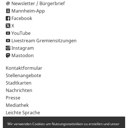
Newsletter / Bürgerbrief
Mannheim-App
Facebook
X
YouTube
Livestream Gremiensitzungen
Instagram
Mastodon
Sekundärnavigation
Kontaktformular
im
Stellenangebote
Fußbereich
Stadtkarten
Nachrichten
Presse
Mediathek
Leichte Sprache
Gebärdensprache
Wir verwenden Cookies um Nutzungsstatistiken zu erstellen und unser