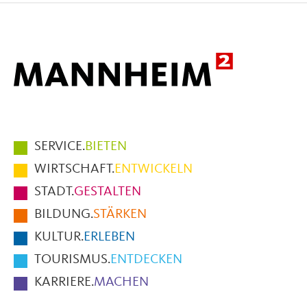
Mail
Hauptmenüpunkte
SERVICE.
BIETEN
im
WIRTSCHAFT.
ENTWICKELN
Fußbereich
STADT.
GESTALTEN
der
BILDUNG.
STÄRKEN
Seite
KULTUR.
ERLEBEN
TOURISMUS.
ENTDECKEN
KARRIERE.
MACHEN