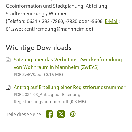
Geoinformation und Stadtplanung, Abteilung
Stadterneuerung / Wohnen
(Telefon: 0621 / 293 -7860, -7830 oder -5606,
E-Mail
:
61.zweckentfremdung@mannheim.de)
Wichtige Downloads
Satzung über das Verbot der Zweckenfremdung
von Wohnraum in Mannheim (ZwEVS)
PDF ZwEVS.pdf (0.16 MB)
Antrag auf Erteilung einer Registrierungsnummer
PDF 2024-03_Antrag auf Erteilung
Registrierungsnummer.pdf (0.3 MB)
Teile
Teile
Teile
Teile diese Seite
diese
diese
diese
Seite
Seite
Seite
auf
auf
per
Facebook
X
E-