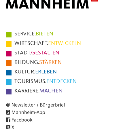
Hauptmenüpunkte
SERVICE.
BIETEN
im
WIRTSCHAFT.
ENTWICKELN
Fußbereich
STADT.
GESTALTEN
der
BILDUNG.
STÄRKEN
Seite
KULTUR.
ERLEBEN
TOURISMUS.
ENTDECKEN
KARRIERE.
MACHEN
Newsletter / Bürgerbrief
Mannheim-App
Facebook
X