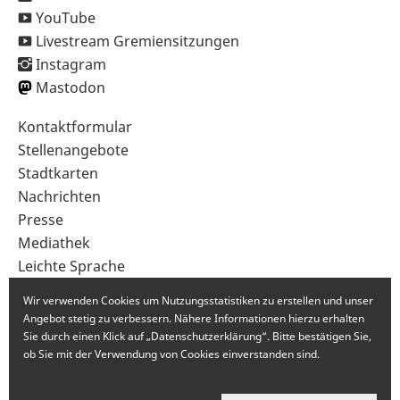
YouTube
Livestream Gremiensitzungen
Instagram
Mastodon
Sekundärnavigation
Kontaktformular
im
Stellenangebote
Fußbereich
Stadtkarten
Nachrichten
Presse
Mediathek
Leichte Sprache
Gebärdensprache
Wir verwenden Cookies um Nutzungsstatistiken zu erstellen und unser
Angebot stetig zu verbessern. Nähere Informationen hierzu erhalten
Sie durch einen Klick auf „Datenschutzerklärung“. Bitte bestätigen Sie,
ob Sie mit der Verwendung von Cookies einverstanden sind.