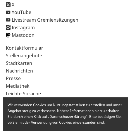
X
YouTube
Livestream Gremiensitzungen
Instagram
Mastodon
Sekundärnavigation
Kontaktformular
im
Stellenangebote
Fußbereich
Stadtkarten
Nachrichten
Presse
Mediathek
Leichte Sprache
Gebärdensprache
Wir verwenden Cookies um Nutzungsstatistiken zu erstellen und unser
Angebot stetig zu verbessern. Nähere Informationen hierzu erhalten
Sie durch einen Klick auf „Datenschutzerklärung“. Bitte bestätigen Sie,
ob Sie mit der Verwendung von Cookies einverstanden sind.