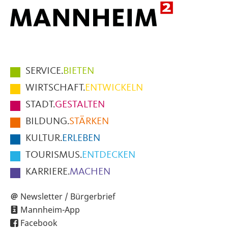
Hauptmenüpunkte
SERVICE.
BIETEN
im
WIRTSCHAFT.
ENTWICKELN
Fußbereich
STADT.
GESTALTEN
der
BILDUNG.
STÄRKEN
Seite
KULTUR.
ERLEBEN
TOURISMUS.
ENTDECKEN
KARRIERE.
MACHEN
Newsletter / Bürgerbrief
Mannheim-App
Facebook