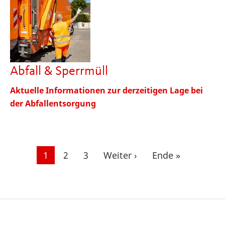
Abfall & Sperrmüll
Aktuelle Informationen zur derzeitigen Lage bei
der Abfallentsorgung
Seitennummerierung
Aktuelle
1
Seite
2
Seite
3
Nächste
Weiter ›
Letzte
Ende »
Seite
Seite
Seite