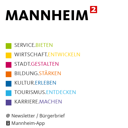
Hauptmenüpunkte
SERVICE.
BIETEN
im
WIRTSCHAFT.
ENTWICKELN
Fußbereich
STADT.
GESTALTEN
der
BILDUNG.
STÄRKEN
Seite
KULTUR.
ERLEBEN
TOURISMUS.
ENTDECKEN
KARRIERE.
MACHEN
Newsletter / Bürgerbrief
Mannheim-App