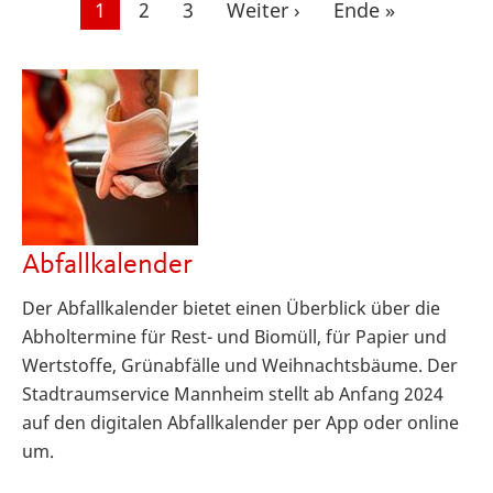
Seitennummerierung
Aktuelle
1
Seite
2
Seite
3
Nächste
Weiter ›
Letzte
Ende »
Seite
Seite
Seite
Abfallkalender
Der Abfallkalender bietet einen Überblick über die
Abholtermine für Rest- und Biomüll, für Papier und
Wertstoffe, Grünabfälle und Weihnachtsbäume. Der
Stadtraumservice Mannheim stellt ab Anfang 2024
auf den digitalen Abfallkalender per App oder online
um.