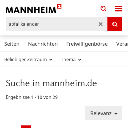
Toggle
Toggle
search
search
input
input
Suche
form
Suc
Seiten
Nachrichten
Freiwilligenbörse
Vera
Beliebiger Zeitraum
Thema
Suche in mannheim.de
Ergebnisse 1 - 10 von 29
Relevanz