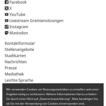
Facebook
X
YouTube
Livestream Gremiensitzungen
Instagram
Mastodon
Sekundärnavigation
Kontaktformular
im
Stellenangebote
Fußbereich
Stadtkarten
Nachrichten
Presse
Mediathek
Leichte Sprache
Gebärdensprache
Wir verwenden Cookies um Nutzungsstatistiken zu erstellen und unser
Angebot stetig zu verbessern. Nähere Informationen hierzu erhalten
Sie durch einen Klick auf „Datenschutzerklärung“. Bitte bestätigen Sie,
ob Sie mit der Verwendung von Cookies einverstanden sind.