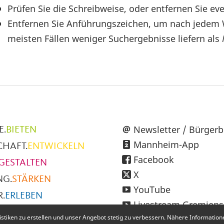
Prüfen Sie die Schreibweise, oder entfernen Sie eve
Entfernen Sie Anführungszeichen, um nach jedem 
meisten Fällen weniger Suchergebnisse liefern als
üpunkte
Newsletter / Bürgerb
E.
BIETEN
Mannheim-App
CHAFT.
ENTWICKELN
h
Facebook
GESTALTEN
X
NG.
STÄRKEN
YouTube
.
ERLEBEN
Livestream Gremiens
SMUS.
ENTDECKEN
iken zu erstellen und unser Angebot stetig zu verbessern. Nähere Informationen
Instagram