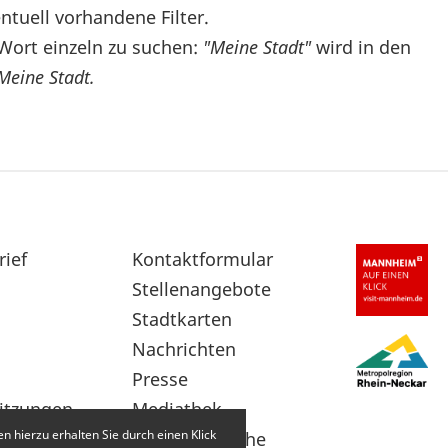
ntuell vorhandene Filter.
Wort einzeln zu suchen:
"Meine Stadt"
wird in den
Meine Stadt.
rief
Sekundärnavigation
Kontaktformular
im
Stellenangebote
Fußbereich
Stadtkarten
Nachrichten
Presse
itzungen
Mediathek
 hierzu erhalten Sie durch einen Klick
Leichte Sprache