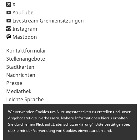
X
YouTube
Livestream Gremiensitzungen
Instagram
Mastodon
Sekundärnavigation
Kontaktformular
im
Stellenangebote
Fußbereich
Stadtkarten
Nachrichten
Presse
Mediathek
Leichte Sprache
Gebärdensprache
Wir verwenden Cookies um Nutzungsstatistiken zu erstellen und unser
Angebot stetig zu verbessern. Nähere Informationen hierzu erhalten
Sie durch einen Klick auf „Datenschutzerklärung“. Bitte bestätigen Sie,
ob Sie mit der Verwendung von Cookies einverstanden sind.