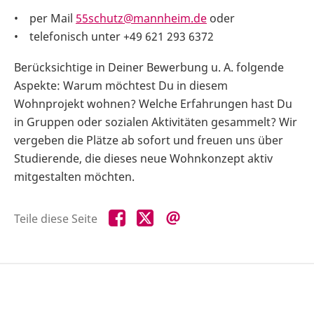
• per Mail
55schutz@mannheim.de
oder
• telefonisch unter +49 621 293 6372
Berücksichtige in Deiner Bewerbung u. A. folgende
Aspekte: Warum möchtest Du in diesem
Wohnprojekt wohnen? Welche Erfahrungen hast Du
in Gruppen oder sozialen Aktivitäten gesammelt? Wir
vergeben die Plätze ab sofort und freuen uns über
Studierende, die dieses neue Wohnkonzept aktiv
mitgestalten möchten.
Teile
Teile
Teile
Teile diese Seite
diese
diese
diese
Seite
Seite
Seite
auf
auf
per
Facebook
X
E-
Mail