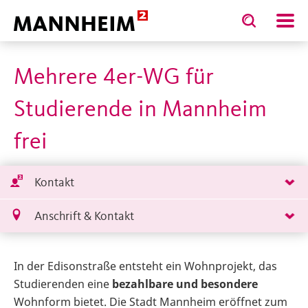
Toggle
Toggle
search
search
Eigenbetriebe
Unterbringung, Förderung und Betreuung Schutzbedürftiger
S
input
input
form
Mehrere 4er-WG für
Studierende in Mannheim
frei
Kontakt
Anschrift & Kontakt
In der Edisonstraße entsteht ein Wohnprojekt, das
Studierenden eine
bezahlbare und besondere
Wohnform bietet. Die Stadt Mannheim eröffnet zum