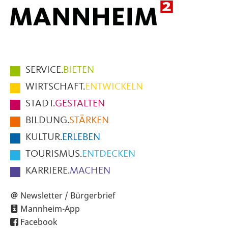
Hauptmenüpunkte
SERVICE.
BIETEN
im
WIRTSCHAFT.
ENTWICKELN
Fußbereich
STADT.
GESTALTEN
der
BILDUNG.
STÄRKEN
Seite
KULTUR.
ERLEBEN
TOURISMUS.
ENTDECKEN
KARRIERE.
MACHEN
Newsletter / Bürgerbrief
Mannheim-App
Facebook