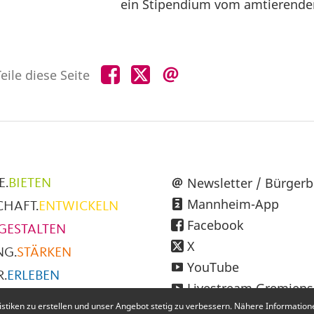
ein Stipendium vom amtierende
Teile
Teile
Teile
eile diese Seite
diese
diese
diese
Seite
Seite
Seite
auf
auf
per
Facebook
X
E-
Mail
üpunkte
Newsletter / Bürgerb
E.
BIETEN
Mannheim-App
CHAFT.
ENTWICKELN
h
Facebook
GESTALTEN
X
NG.
STÄRKEN
YouTube
.
ERLEBEN
Livestream Gremiens
SMUS.
ENTDECKEN
iken zu erstellen und unser Angebot stetig zu verbessern. Nähere Informationen
Instagram