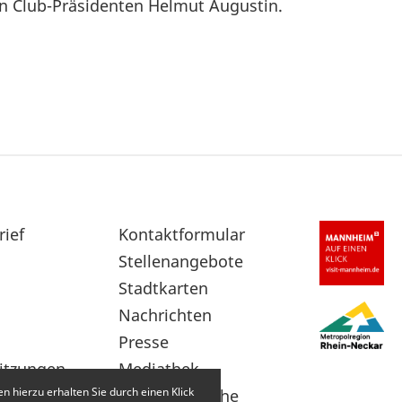
n Club-Präsidenten Helmut Augustin.
rief
Sekundärnavigation
Kontaktformular
im
Stellenangebote
Fußbereich
Stadtkarten
Nachrichten
Presse
itzungen
Mediathek
 hierzu erhalten Sie durch einen Klick
Leichte Sprache