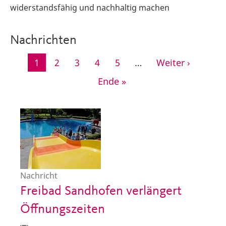
widerstandsfähig und nachhaltig machen
Nachrichten
Seitennummerierung
Aktuelle
1
Seite
2
Seite
3
Seite
4
Seite
5
…
Nächste
Weiter ›
Seite
Seite
Letzte
Ende »
Seite
Nachricht
Freibad Sandhofen verlängert
Öffnungszeiten