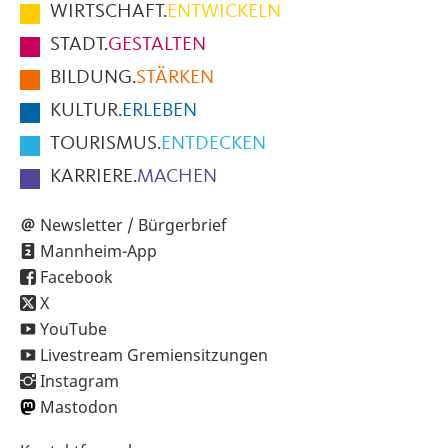
im
WIRTSCHAFT.
ENTWICKELN
Fußbereich
STADT.
GESTALTEN
der
BILDUNG.
STÄRKEN
Seite
KULTUR.
ERLEBEN
TOURISMUS.
ENTDECKEN
KARRIERE.
MACHEN
Newsletter / Bürgerbrief
Mannheim-App
Facebook
X
YouTube
Livestream Gremiensitzungen
Instagram
Mastodon