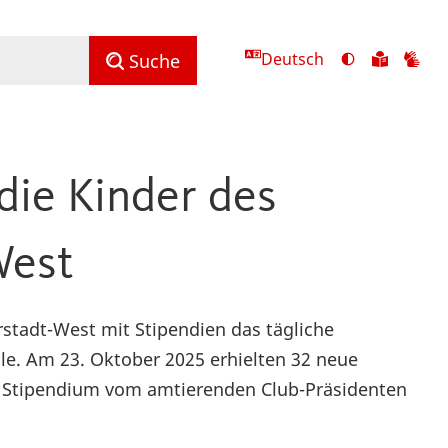
Deutsch
Ansicht
Zu
Zu
Suche
mit
den
de
hohem
Inhalte
Inh
Kontrast
in
in
umschalten
leichter
Geb
die Kinder des
Sprach
West
tadt-West mit Stipendien das tägliche
le. Am 23. Oktober 2025 erhielten 32 neue
n Stipendium vom amtierenden Club-Präsidenten