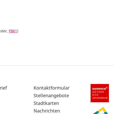
ster,
FB61
)
rief
Sekundärnavigation
Kontaktformular
im
Stellenangebote
Fußbereich
Stadtkarten
Nachrichten