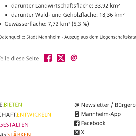
darunter Landwirtschaftsfläche: 33,92 km²
darunter Wald- und Gehölzfläche: 18,36 km²
Gewässerfläche: 7,72 km² (5,3 %)
Datenquelle: Stadt Mannheim - Auszug aus dem Liegenschaftskata
Teile
Teile
Teile
eile diese Seite
diese
diese
diese
Seite
Seite
Seite
auf
auf
per
Facebook
X
E-
Mail
üpunkte
Newsletter / Bürgerb
E.
BIETEN
Mannheim-App
CHAFT.
ENTWICKELN
h
Facebook
GESTALTEN
X
NG.
STÄRKEN