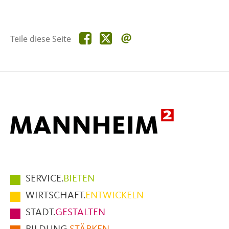
Teile
Teile
Teile
Teile diese Seite
diese
diese
diese
Seite
Seite
Seite
auf
auf
per
Facebook
X
E-
Mail
Hauptmenüpunkte
SERVICE.
BIETEN
im
WIRTSCHAFT.
ENTWICKELN
Fußbereich
STADT.
GESTALTEN
der