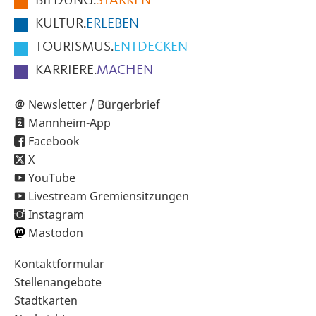
BILDUNG.
STÄRKEN
Seite
KULTUR.
ERLEBEN
TOURISMUS.
ENTDECKEN
KARRIERE.
MACHEN
Newsletter / Bürgerbrief
Mannheim-App
Facebook
X
YouTube
Livestream Gremiensitzungen
Instagram
Mastodon
Sekundärnavigation
Kontaktformular
im
Stellenangebote
Fußbereich
Stadtkarten