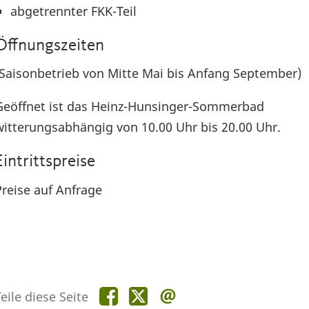
abgetrennter FKK-Teil
Öffnungszeiten
(Saisonbetrieb von Mitte Mai bis Anfang September)
Geöffnet ist das Heinz-Hunsinger-Sommerbad
witterungsabhängig von 10.00 Uhr bis 20.00 Uhr.
Eintrittspreise
Preise auf Anfrage
Teile
Teile
Teile
eile diese Seite
diese
diese
diese