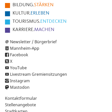
BILDUNG.
STÄRKEN
Seite
KULTUR.
ERLEBEN
TOURISMUS.
ENTDECKEN
KARRIERE.
MACHEN
Newsletter / Bürgerbrief
Mannheim-App
Facebook
X
YouTube
Livestream Gremiensitzungen
Instagram
Mastodon
Sekundärnavigation
Kontaktformular
im
Stellenangebote
Fußbereich
Stadtkarten