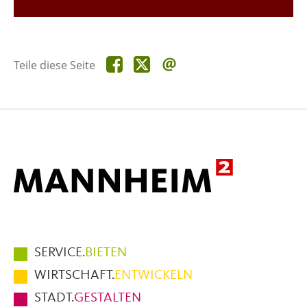
Teile
Teile
Teile
Teile diese Seite
diese
diese
diese
Seite
Seite
Seite
auf
auf
per
Facebook
X
E-
Mail
Hauptmenüpunkte
SERVICE.
BIETEN
im
WIRTSCHAFT.
ENTWICKELN
Fußbereich
STADT.
GESTALTEN
der