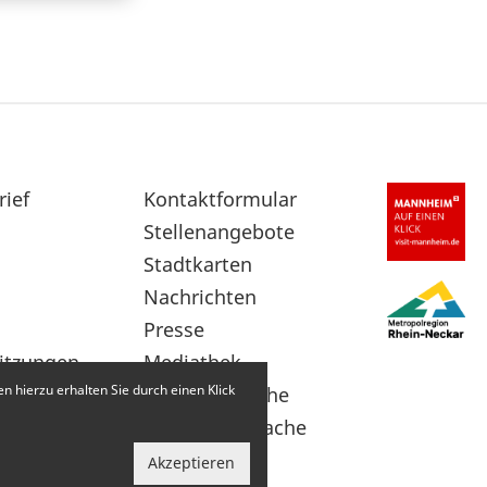
rief
Sekundärnavigation
Kontaktformular
im
Stellenangebote
Fußbereich
Stadtkarten
Nachrichten
Presse
itzungen
Mediathek
 hierzu erhalten Sie durch einen Klick
Leichte Sprache
Gebärdensprache
Akzeptieren