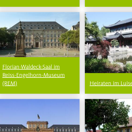
Florian-Waldeck-Saal im
Reiss-Engelhorn-Museum
(REM)
Heiraten im Luis