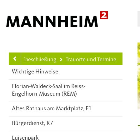
Hauptnavigation
rbefall
Eheschließung
Trauorte und Termine
Ihre aktuelle Position ist
Wichtige Hinweise
Florian-Waldeck-Saal im Reiss-
Engelhorn-Museum (REM)
Altes Rathaus am Marktplatz, F1
Bürgerdienst, K7
Luisenpark