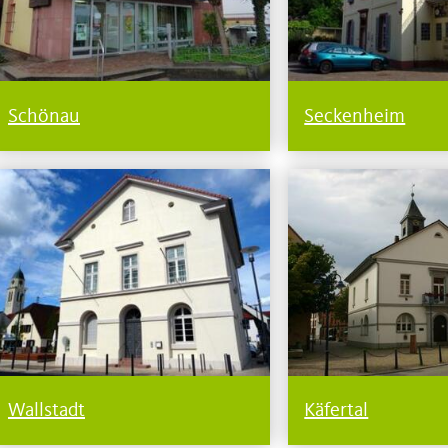
Schönau
Seckenheim
Wallstadt
Käfertal