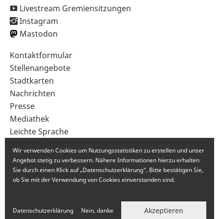
Livestream Gremiensitzungen
Instagram
Mastodon
Sekundärnavigation
Kontaktformular
im
Stellenangebote
Fußbereich
Stadtkarten
Nachrichten
Presse
Mediathek
Leichte Sprache
Gebärdensprache
Wir verwenden Cookies um Nutzungsstatistiken zu erstellen und unser
Angebot stetig zu verbessern. Nähere Informationen hierzu erhalten
Sie durch einen Klick auf „Datenschutzerklärung“. Bitte bestätigen Sie,
ob Sie mit der Verwendung von Cookies einverstanden sind.
Akzeptieren
Datenschutzerklärung
Nein, danke