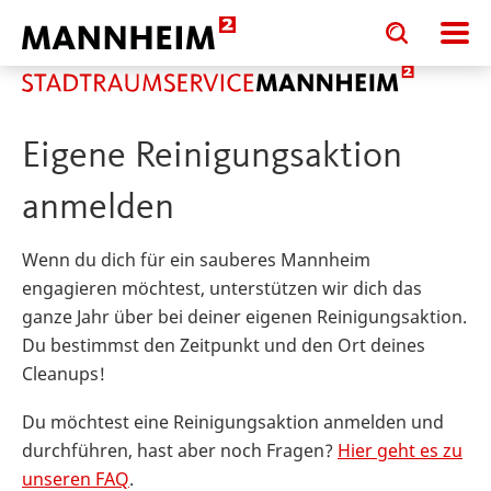
Toggle
Toggle
search
search
Infos zur Stadtreinigung
Dein Beitrag 
input
input
form
Eigene Reinigungsaktion
anmelden
Wenn du dich für ein sauberes Mannheim
engagieren möchtest, unterstützen wir dich das
ganze Jahr über bei deiner eigenen Reinigungsaktion.
Du bestimmst den Zeitpunkt und den Ort deines
Cleanups!
Du möchtest eine Reinigungsaktion anmelden und
durchführen, hast aber noch Fragen?
Hier geht es zu
unseren FAQ
.