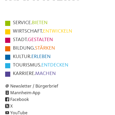
Hauptmenüpunkte
SERVICE.
BIETEN
im
WIRTSCHAFT.
ENTWICKELN
Fußbereich
STADT.
GESTALTEN
der
BILDUNG.
STÄRKEN
Seite
KULTUR.
ERLEBEN
TOURISMUS.
ENTDECKEN
KARRIERE.
MACHEN
Newsletter / Bürgerbrief
Mannheim-App
Facebook
X
YouTube