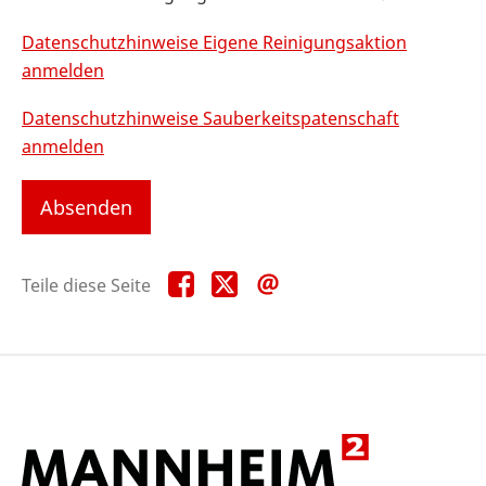
Datenschutzhinweise Eigene Reinigungsaktion
anmelden
Datenschutzhinweise Sauberkeitspatenschaft
anmelden
Teile
Teile
Teile
Teile diese Seite
diese
diese
diese
Seite
Seite
Seite
auf
auf
per
Facebook
X
E-
Mail