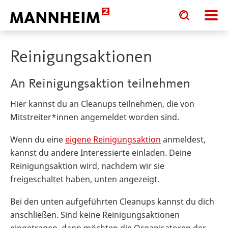
Toggle
Toggle
search
search
Infos zur Stadtreinigung
Dein Beitrag 
input
input
form
Reinigungsaktionen
An Reinigungsaktion teilnehmen
Hier kannst du an Cleanups teilnehmen, die von
Mitstreiter*innen angemeldet worden sind.
Wenn du eine
eigene Reinigungsaktion
anmeldest,
kannst du andere Interessierte einladen. Deine
Reinigungsaktion wird, nachdem wir sie
freigeschaltet haben, unten angezeigt.
Bei den unten aufgeführten Cleanups kannst du dich
anschließen. Sind keine Reinigungsaktionen
eingetragen, dann möchten die Organisatoren der