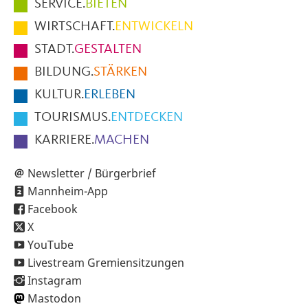
Hauptmenüpunkte
SERVICE.
BIETEN
im
WIRTSCHAFT.
ENTWICKELN
Fußbereich
STADT.
GESTALTEN
der
BILDUNG.
STÄRKEN
Seite
KULTUR.
ERLEBEN
TOURISMUS.
ENTDECKEN
KARRIERE.
MACHEN
Newsletter / Bürgerbrief
Mannheim-App
Facebook
X
YouTube
Livestream Gremiensitzungen
Instagram
Mastodon