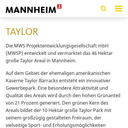
Toggle
Toggle
search
search
WIRTSCHAFT.ENTWICKELN
Gewerbefläch
input
input
form
TAYLOR
Die MWS Projektentwicklungsgesellschaft mbH
(MWSP) entwickelt und vermarktet das 46 Hektar
große
Taylor Areal
in Mannheim.
Auf dem Gebiet der ehemaligen amerikanischen
Kaserne
Taylor
Barracks entsteht ein innovativer
Gewerbepark. Eine besondere Attraktivität und
Qualität des Areals wird durch den hohen Grünanteil
von 21 Prozent generiert. Den
grünen Kern des
Areals bildet der 10 Hektar große
Taylor
Park
mit
seinem großzügig gestalteten Freiraum, der
vielseitige Sport- und Erholungsmöglichkeiten