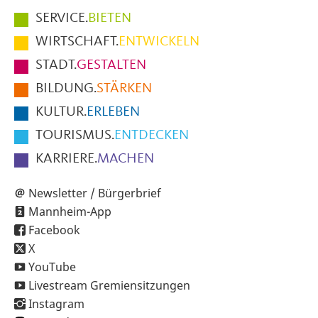
Hauptmenüpunkte
SERVICE.
BIETEN
im
WIRTSCHAFT.
ENTWICKELN
Fußbereich
STADT.
GESTALTEN
der
BILDUNG.
STÄRKEN
Seite
KULTUR.
ERLEBEN
TOURISMUS.
ENTDECKEN
KARRIERE.
MACHEN
Newsletter / Bürgerbrief
Mannheim-App
Facebook
X
YouTube
Livestream Gremiensitzungen
Instagram