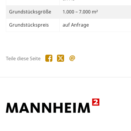
Grundstücksgröße
1.000 – 7.000 m²
Grundstückspreis
auf Anfrage
Teile
Teile
Teile
Teile diese Seite
diese
diese
diese
Seite
Seite
Seite
auf
auf
per
Facebook
X
E-
Mail