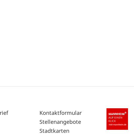
rief
Sekundärnavigation
Kontaktformular
im
Stellenangebote
Fußbereich
Stadtkarten