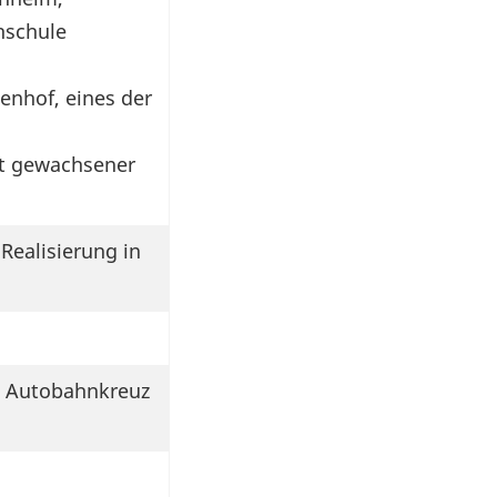
hschule
denhof, eines der
t gewachsener
Realisierung in
56 Autobahnkreuz