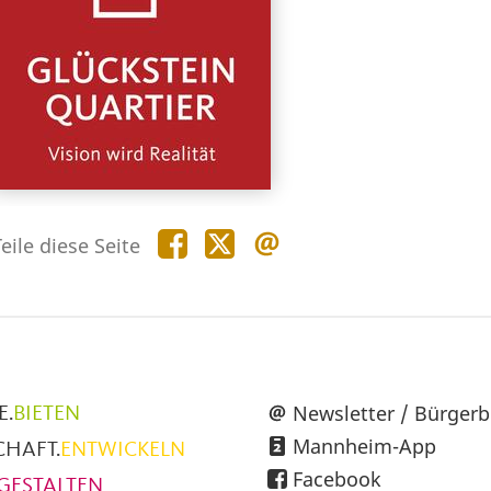
Teile
Teile
Teile
eile diese Seite
diese
diese
diese
Seite
Seite
Seite
auf
auf
per
Facebook
X
E-
Mail
üpunkte
Newsletter / Bürgerb
E.
BIETEN
Mannheim-App
CHAFT.
ENTWICKELN
h
Facebook
GESTALTEN