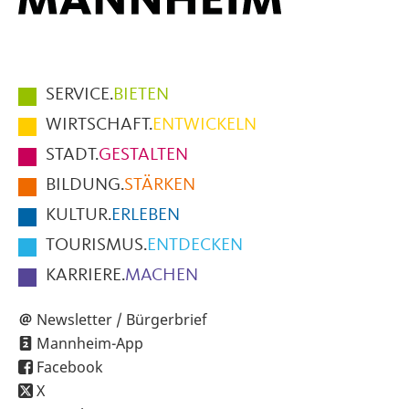
Hauptmenüpunkte
SERVICE.
BIETEN
im
WIRTSCHAFT.
ENTWICKELN
Fußbereich
STADT.
GESTALTEN
der
BILDUNG.
STÄRKEN
Seite
KULTUR.
ERLEBEN
TOURISMUS.
ENTDECKEN
KARRIERE.
MACHEN
Newsletter / Bürgerbrief
Mannheim-App
Facebook
X