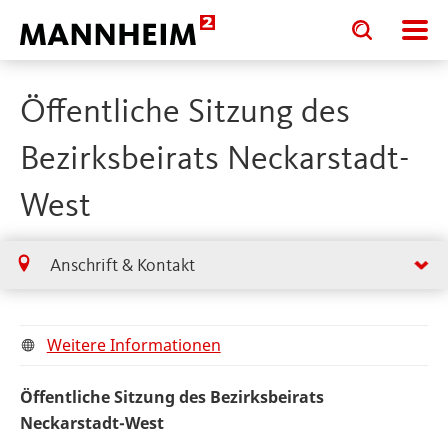
Toggle
Toggle
search
search
input
input
form
Öffentliche Sitzung des
Bezirksbeirats Neckarstadt-
West
Anschrift & Kontakt
Weitere Informationen
Öffentliche Sitzung des Bezirksbeirats
Neckarstadt-West