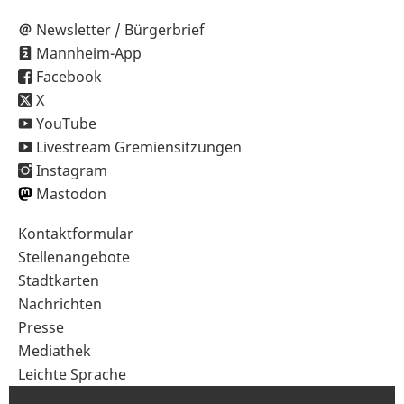
Newsletter / Bürgerbrief
Mannheim-App
Facebook
X
YouTube
Livestream Gremiensitzungen
Instagram
Mastodon
Sekundärnavigation
Kontaktformular
im
Stellenangebote
Fußbereich
Stadtkarten
Nachrichten
Presse
Mediathek
Leichte Sprache
Gebärdensprache