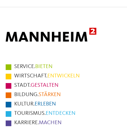
auf
auf
per
Facebook
X
E-
Mail
Hauptmenüpunkte
SERVICE.
BIETEN
im
WIRTSCHAFT.
ENTWICKELN
Fußbereich
STADT.
GESTALTEN
der
BILDUNG.
STÄRKEN
Seite
KULTUR.
ERLEBEN
TOURISMUS.
ENTDECKEN
KARRIERE.
MACHEN