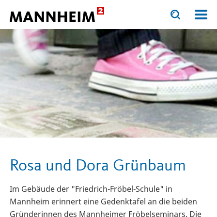
Toggle
Toggle
search
search
KULTUR.ERLEBEN
Stadtgesch
input
input
form
Rosa und Dora Grünbaum
Im Gebäude der "Friedrich-Fröbel-Schule" in
Mannheim erinnert eine Gedenktafel an die beiden
Gründerinnen des Mannheimer Fröbelseminars. Die