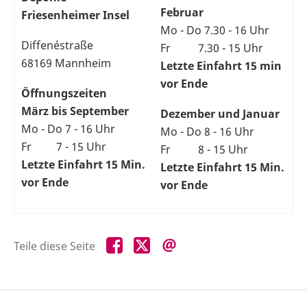
Februar
Friesenheimer Insel
Mo - Do 7.30 - 16 Uhr
Diffenéstraße
Fr 7.30 - 15 Uhr
68169 Mannheim
Letzte Einfahrt 15 min
vor Ende
Öffnungszeiten
März bis September
Dezember und Januar
Mo - Do 7 - 16 Uhr
Mo - Do 8 - 16 Uhr
Fr 7 - 15 Uhr
Fr 8 - 15 Uhr
Letzte Einfahrt 15 Min.
Letzte Einfahrt 15 Min.
vor Ende
vor Ende
Teile
Teile
Teile
Teile diese Seite
diese
diese
diese
Seite
Seite
Seite
auf
auf
per
Facebook
X
E-
Mail