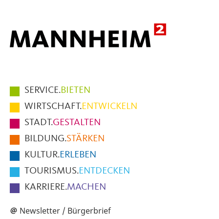
Hauptmenüpunkte
SERVICE.
BIETEN
im
WIRTSCHAFT.
ENTWICKELN
Fußbereich
STADT.
GESTALTEN
der
BILDUNG.
STÄRKEN
Seite
KULTUR.
ERLEBEN
TOURISMUS.
ENTDECKEN
KARRIERE.
MACHEN
Newsletter / Bürgerbrief