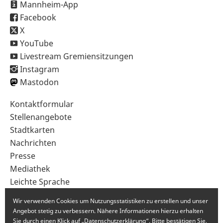
Mannheim-App
Facebook
X
YouTube
Livestream Gremiensitzungen
Instagram
Mastodon
Sekundärnavigation
Kontaktformular
im
Stellenangebote
Fußbereich
Stadtkarten
Nachrichten
Presse
Mediathek
Leichte Sprache
Gebärdensprache
Wir verwenden Cookies um Nutzungsstatistiken zu erstellen und unser
Angebot stetig zu verbessern. Nähere Informationen hierzu erhalten
Sie durch einen Klick auf „Datenschutzerklärung“. Bitte bestätigen Sie,