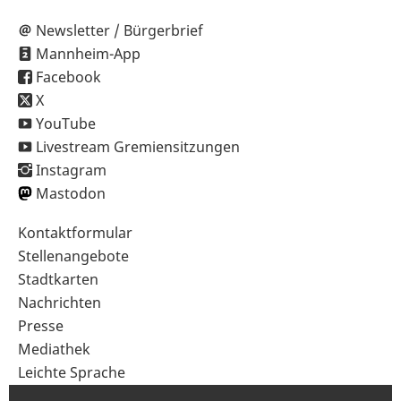
Newsletter / Bürgerbrief
Mannheim-App
Facebook
X
YouTube
Livestream Gremiensitzungen
Instagram
Mastodon
Sekundärnavigation
Kontaktformular
im
Stellenangebote
Fußbereich
Stadtkarten
Nachrichten
Presse
Mediathek
Leichte Sprache
Gebärdensprache