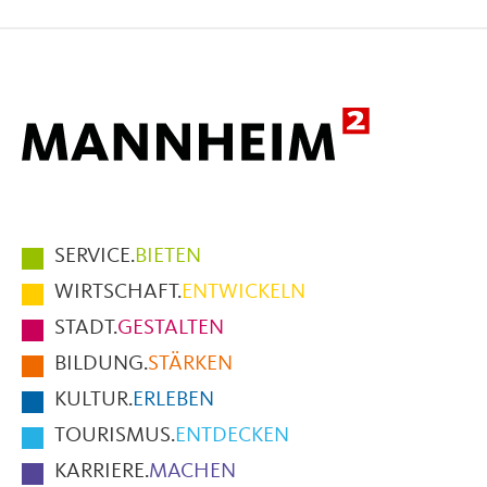
auf
auf
per
Facebook
X
E-
Mail
Hauptmenüpunkte
SERVICE.
BIETEN
im
WIRTSCHAFT.
ENTWICKELN
Fußbereich
STADT.
GESTALTEN
der
BILDUNG.
STÄRKEN
Seite
KULTUR.
ERLEBEN
TOURISMUS.
ENTDECKEN
KARRIERE.
MACHEN