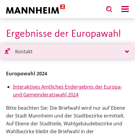
Toggle
Toggle
search
search
STADT.GESTALTEN
Politik
Wahl
input
input
form
Ergebnisse der Europawahl
Kontakt
Europawahl 2024
Interaktives Amtliches Endergebnis der Europa-
und Gemeinderatswahl 2024
Bitte beachten Sie: Die Briefwahl wird nur auf Ebene
der Stadt Mannheim und der Stadtbezirke ermittelt.
Auf Ebene der Stadtteile, Wahlgebäudebezirke und
Wahlbezirke bleibt die Briefwahl in der