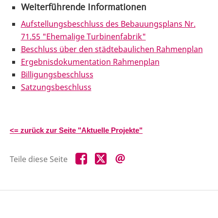
Weiterführende Informationen
Aufstellungsbeschluss des Bebauungsplans Nr.
71.55 "Ehemalige Turbinenfabrik"
Beschluss über den städtebaulichen Rahmenplan
Ergebnisdokumentation Rahmenplan
Billigungsbeschluss
Satzungsbeschluss
<= zurück zur Seite "Aktuelle Projekte"
Teile
Teile
Teile
Teile diese Seite
diese
diese
diese
Seite
Seite
Seite
auf
auf
per
Facebook
X
E-
Mail