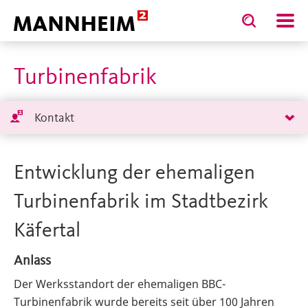
Toggle
Toggle
search
search
STADT.GESTALTEN
Pl
input
input
form
Turbinenfabrik
Kontakt
Entwicklung der ehemaligen
Turbinenfabrik im Stadtbezirk
Käfertal
Anlass
Der Werksstandort der ehemaligen BBC-
Turbinenfabrik wurde bereits seit über 100 Jahren