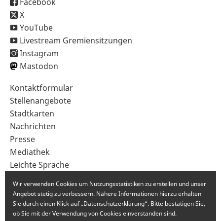
Facebook
X
YouTube
Livestream Gremiensitzungen
Instagram
Mastodon
Sekundärnavigation
Kontaktformular
im
Stellenangebote
Fußbereich
Stadtkarten
Nachrichten
Presse
Mediathek
Leichte Sprache
Gebärdensprache
Wir verwenden Cookies um Nutzungsstatistiken zu erstellen und unser
Angebot stetig zu verbessern. Nähere Informationen hierzu erhalten
Sie durch einen Klick auf „Datenschutzerklärung“. Bitte bestätigen Sie,
ob Sie mit der Verwendung von Cookies einverstanden sind.