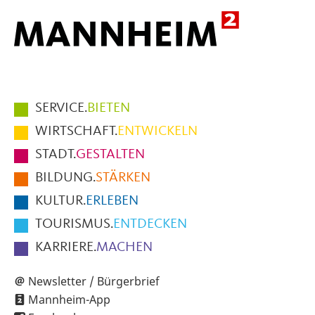
Hauptmenüpunkte
SERVICE.
BIETEN
im
WIRTSCHAFT.
ENTWICKELN
Fußbereich
STADT.
GESTALTEN
der
BILDUNG.
STÄRKEN
Seite
KULTUR.
ERLEBEN
TOURISMUS.
ENTDECKEN
KARRIERE.
MACHEN
Newsletter / Bürgerbrief
Mannheim-App