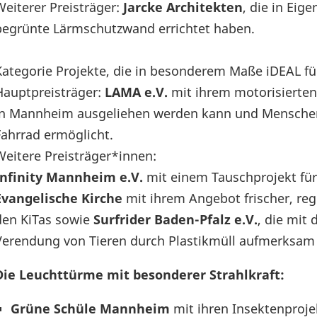
Weiterer Preisträger:
Jarcke Architekten
, die in Ei
begrünte Lärmschutzwand errichtet haben.
Kategorie Projekte, die in besonderem Maße iDEAL f
Hauptpreisträger:
LAMA e.V.
mit ihrem motorisierten 
in Mannheim ausgeliehen werden kann und Menschen 
Fahrrad ermöglicht.
Weitere Preisträger*innen:
Infinity Mannheim e.V.
mit einem Tauschprojekt für 
Evangelische Kirche
mit ihrem Angebot frischer, reg
den KiTas sowie
Surfrider Baden-Pfalz e.V.
, die mit
Verendung von Tieren durch Plastikmüll aufmerksa
Die Leuchttürme mit besonderer Strahlkraft:
Grüne Schüle Mannheim
mit ihren Insektenproje