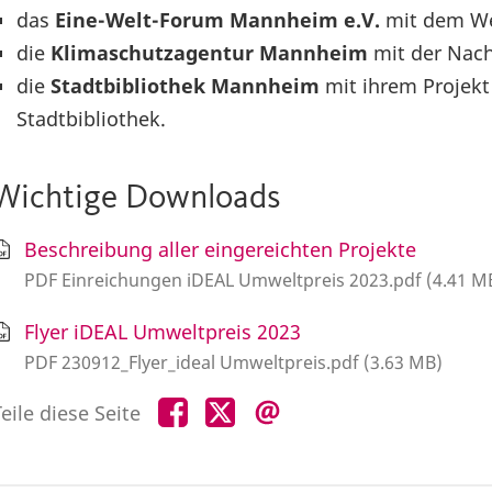
das
Eine-Welt-Forum Mannheim e.V.
mit dem We
die
Klimaschutzagentur Mannheim
mit der Nac
die
Stadtbibliothek Mannheim
mit ihrem Projekt
Stadtbibliothek.
Wichtige Downloads
Beschreibung aller eingereichten Projekte
PDF Einreichungen iDEAL Umweltpreis 2023.pdf (4.41 M
Flyer iDEAL Umweltpreis 2023
PDF 230912_Flyer_ideal Umweltpreis.pdf (3.63 MB)
Teile
Teile
Teile
eile diese Seite
diese
diese
diese
Seite
Seite
Seite
auf
auf
per
Facebook
X
E-