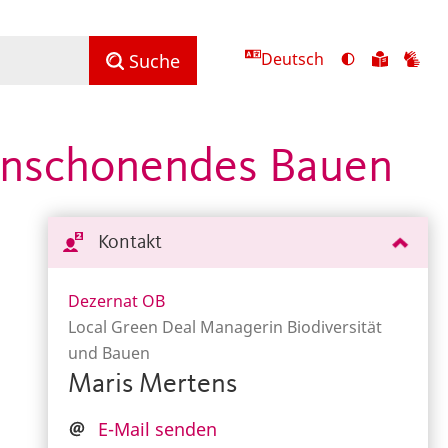
Deutsch
Ansicht
Zu
Zu
Suche
mit
den
de
hohem
Inhalte
Inh
Kontrast
in
in
censchonendes Bauen
umschalten
leichter
Geb
Sprach
Kontakt
Dezernat OB
Local Green Deal Managerin Biodiversität
und Bauen
Maris Mertens
E-Mail senden