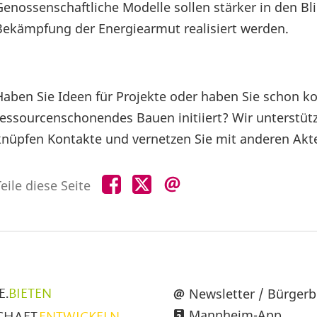
Genossenschaftliche Modelle sollen stärker in den 
Bekämpfung der Energiearmut realisiert werden.
Haben Sie Ideen für Projekte oder haben Sie schon k
ressourcenschonendes Bauen initiiert? Wir unterstütz
knüpfen Kontakte und vernetzen Sie mit anderen Akt
Teile
Teile
Teile
eile diese Seite
diese
diese
diese
Seite
Seite
Seite
auf
auf
per
Facebook
X
E-
Mail
üpunkte
Newsletter / Bürgerb
E.
BIETEN
Mannheim-App