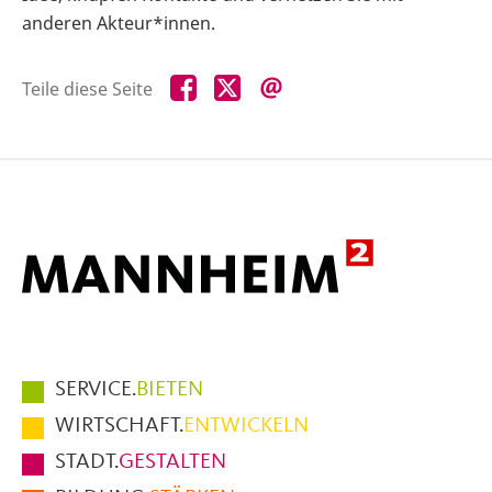
anderen Akteur*innen.
Teile
Teile
Teile
Teile diese Seite
diese
diese
diese
Seite
Seite
Seite
auf
auf
per
Facebook
X
E-
Mail
Hauptmenüpunkte
SERVICE.
BIETEN
im
WIRTSCHAFT.
ENTWICKELN
Fußbereich
STADT.
GESTALTEN
der