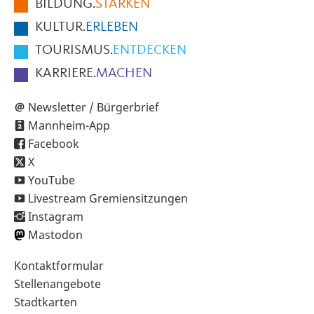
BILDUNG.
STÄRKEN
Seite
KULTUR.
ERLEBEN
TOURISMUS.
ENTDECKEN
KARRIERE.
MACHEN
Newsletter / Bürgerbrief
Mannheim-App
Facebook
X
YouTube
Livestream Gremiensitzungen
Instagram
Mastodon
Sekundärnavigation
Kontaktformular
im
Stellenangebote
Fußbereich
Stadtkarten