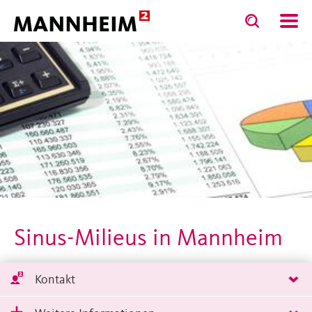
Toggle
Toggle
search
search
STADT.GESTALTEN
Daten
input
input
form
Sinus-Milieus in Mannheim
Kontakt