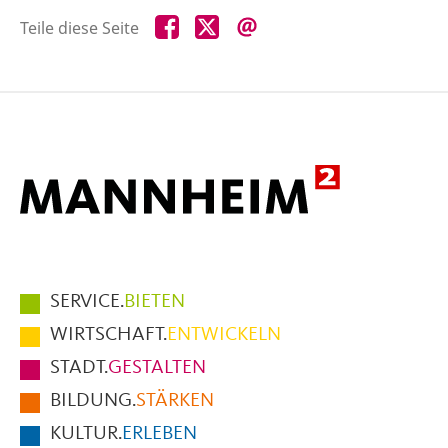
Teile
Teile
Teile
Teile diese Seite
diese
diese
diese
Seite
Seite
Seite
auf
auf
per
Facebook
X
E-
Mail
Hauptmenüpunkte
SERVICE.
BIETEN
im
WIRTSCHAFT.
ENTWICKELN
Fußbereich
STADT.
GESTALTEN
der
BILDUNG.
STÄRKEN
Seite
KULTUR.
ERLEBEN