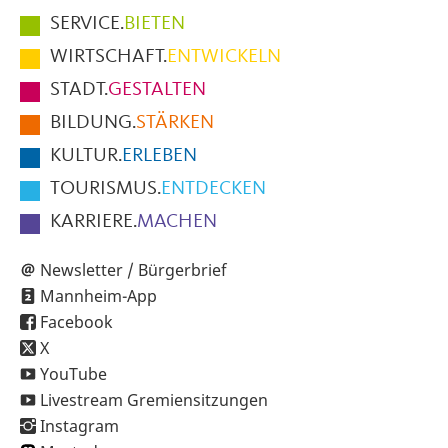
Hauptmenüpunkte
SERVICE.
BIETEN
im
WIRTSCHAFT.
ENTWICKELN
Fußbereich
STADT.
GESTALTEN
der
BILDUNG.
STÄRKEN
Seite
KULTUR.
ERLEBEN
TOURISMUS.
ENTDECKEN
KARRIERE.
MACHEN
Newsletter / Bürgerbrief
Mannheim-App
Facebook
X
YouTube
Livestream Gremiensitzungen
Instagram