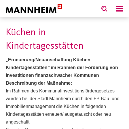
Toggle
Toggle
search
search
STADT.GESTALTEN
Ba
input
input
form
Küchen in
Kindertagesstätten
„Erneuerung/Neuanschaffung Küchen
Kindertagesstätten“ im Rahmen der Förderung von
Investitionen finanzschwacher Kommunen
Beschreibung der Maßnahme:
Im Rahmen des Kommunalinvestitionsfördergesetzes
wurden bei der Stadt Mannheim durch den FB Bau- und
Immobilienmanagement die Küchen in folgenden
Kindertagesstätten erneuert/ ausgetauscht oder neu
angeschafft.