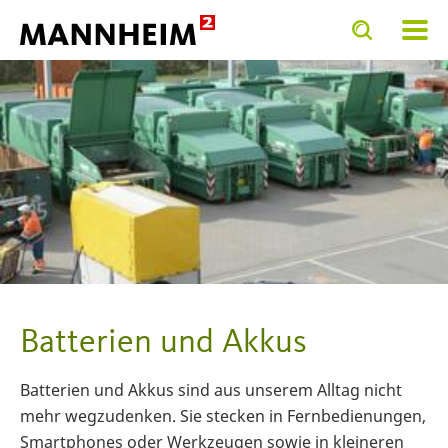
Toggle
Toggle
search
search
VICE.BIETEN
Umwelt
Stadtraumservice Mannheim
input
input
form
Batterien und Akkus
Batterien und Akkus sind aus unserem Alltag nicht
mehr wegzudenken. Sie stecken in Fernbedienungen,
Smartphones oder Werkzeugen sowie in kleineren