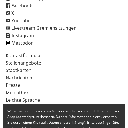
Facebook
X
YouTube
Livestream Gremiensitzungen
Instagram
Mastodon
Sekundärnavigation
Kontaktformular
im
Stellenangebote
Fußbereich
Stadtkarten
Nachrichten
Presse
Mediathek
Leichte Sprache
Gebärdensprache
Wir verwenden Cookies um Nutzungsstatistiken zu erstellen und unser
Angebot stetig zu verbessern. Nähere Informationen hierzu erhalten
Sie durch einen Klick auf „Datenschutzerklärung“. Bitte bestätigen Sie,