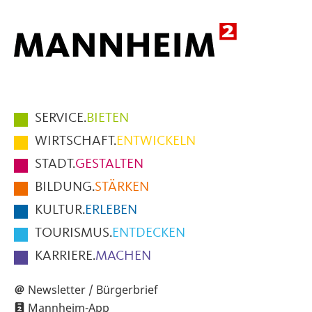
Hauptmenüpunkte
SERVICE.
BIETEN
im
WIRTSCHAFT.
ENTWICKELN
Fußbereich
STADT.
GESTALTEN
der
BILDUNG.
STÄRKEN
Seite
KULTUR.
ERLEBEN
TOURISMUS.
ENTDECKEN
KARRIERE.
MACHEN
Newsletter / Bürgerbrief
Mannheim-App