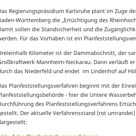
Das Regierungspräsidium Karlsruhe plant im Zuge 
Baden-Württemberg die „Ertüchtigung des Rheinho
Damit sollen die Standsicherheit und die Zugänglich
werden. Für das Vorhaben ist ein Planfeststellungsve
Dreieinhalb Kilometer ist der Dammabschnitt, der san
Großkraftwerk Mannheim-Neckarau. Dann verläuft er zu
durch das Niederfeld und endet im Lindenhof auf Höh
Das Planfeststellungsverfahren beginnt mit der Einre
Planfeststellungsbehörde - hier die Untere Wasserbe
Durchführung des Planfeststellungsverfahrens Ertü
gestellt. Der aktuelle Verfahrensstand (rot umrandet)
dargestellt: