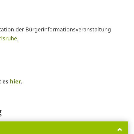
tation der Bürgerinformationsveranstaltung
rlsruhe
.
t es
hier
.
g