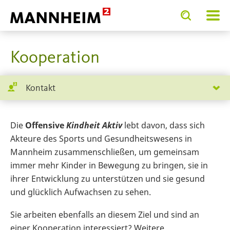
Toggle
Toggle
search
search
SERVICE.BIETEN
input
input
form
Kooperation
Kontakt
Die
Offensive
Kindheit Aktiv
lebt davon, dass sich
Akteure des Sports und Gesundheitswesens in
Mannheim zusammenschließen, um gemeinsam
immer mehr Kinder in Bewegung zu bringen, sie in
ihrer Entwicklung zu unterstützen und sie gesund
und glücklich Aufwachsen zu sehen.
Sie arbeiten ebenfalls an diesem Ziel und sind an
einer Kooperation interessiert? Weitere