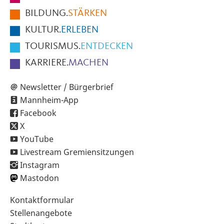
der
BILDUNG.
STÄRKEN
Seite
KULTUR.
ERLEBEN
TOURISMUS.
ENTDECKEN
KARRIERE.
MACHEN
Newsletter / Bürgerbrief
Mannheim-App
Facebook
X
YouTube
Livestream Gremiensitzungen
Instagram
Mastodon
Sekundärnavigation
Kontaktformular
im
Stellenangebote