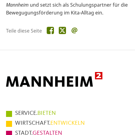
Mannheim
und setzt sich als Schulungspartner für die
Bewegugungsförderung im Kita-Alltag ein.
Teile
Teile
Teile
Teile diese Seite
diese
diese
diese
Seite
Seite
Seite
auf
auf
per
Facebook
X
E-
Mail
Hauptmenüpunkte
SERVICE.
BIETEN
im
WIRTSCHAFT.
ENTWICKELN
Fußbereich
STADT.
GESTALTEN