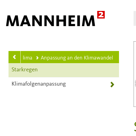
Hauptnavigation
IETEN
Klima
Anpassung an den Klimawandel
Starkregen
Klimafolgenanpassung