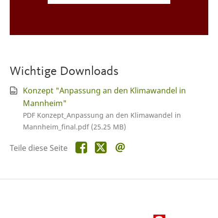
Wichtige Downloads
Konzept "Anpassung an den Klimawandel in
Mannheim"
PDF Konzept_Anpassung an den Klimawandel in
Mannheim_final.pdf (25.25 MB)
Teile
Teile
Teile
Teile diese Seite
diese
diese
diese
Seite
Seite
Seite
auf
auf
per
Facebook
X
E-
Mail