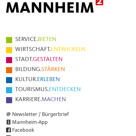
Hauptmenüpunkte
SERVICE.
BIETEN
im
WIRTSCHAFT.
ENTWICKELN
Fußbereich
STADT.
GESTALTEN
der
BILDUNG.
STÄRKEN
Seite
KULTUR.
ERLEBEN
TOURISMUS.
ENTDECKEN
KARRIERE.
MACHEN
Newsletter / Bürgerbrief
Mannheim-App
Facebook