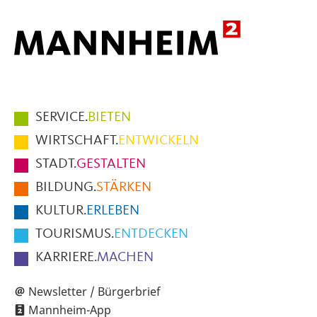
Hauptmenüpunkte
SERVICE.
BIETEN
im
WIRTSCHAFT.
ENTWICKELN
Fußbereich
STADT.
GESTALTEN
der
BILDUNG.
STÄRKEN
Seite
KULTUR.
ERLEBEN
TOURISMUS.
ENTDECKEN
KARRIERE.
MACHEN
Newsletter / Bürgerbrief
Mannheim-App