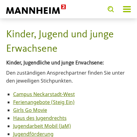
Toggle
Toggle
search
search
SERVICE.BIETEN
Kinder, Jugend, Familie und
input
input
form
Kinder, Jugend und junge
Erwachsene
Kinder, Jugendliche und junge Erwachsene:
Den zuständigen Ansprechpartner finden Sie unter
den jeweiligen Stichpunkten.
Campus Neckarstadt-West
Ferienangebote (Steig Ein)
Girls Go Movie
Haus des Jugendrechts
Jugendarbeit Mobil (JaM)
Jugendförderung