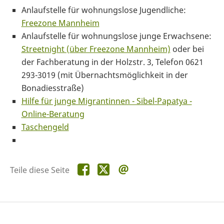
Anlaufstelle für wohnungslose Jugendliche:
Freezone Mannheim
Anlaufstelle für wohnungslose junge Erwachsene:
Streetnight (über Freezone Mannheim)
oder bei
der Fachberatung in der Holzstr. 3, Telefon 0621
293-3019 (mit Übernachtsmöglichkeit in der
Bonadiesstraße)
Hilfe für junge Migrantinnen - Sibel-Papatya -
Online-Beratung
Taschengeld
Teile
Teile
Teile
Teile diese Seite
diese
diese
diese
Seite
Seite
Seite
auf
auf
per
Facebook
X
E-
Mail