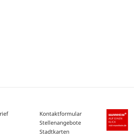
rief
Sekundärnavigation
Kontaktformular
im
Stellenangebote
Fußbereich
Stadtkarten