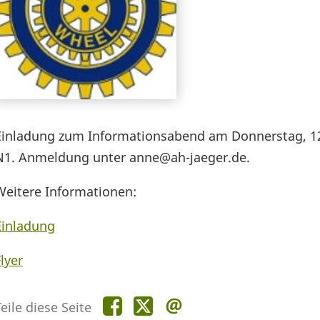
Einladung zum Informationsabend am Donnerstag, 12.
N1. Anmeldung unter anne@ah-jaeger.de.
Weitere Informationen:
Einladung
lyer
Teile
Teile
Teile
eile diese Seite
diese
diese
diese