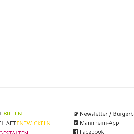
Seite
Seite
Seite
auf
auf
per
Facebook
X
E-
Mail
üpunkte
Newsletter / Bürgerb
E.
BIETEN
Mannheim-App
CHAFT.
ENTWICKELN
h
Facebook
GESTALTEN