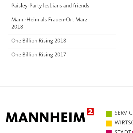
Paisley-Party lesbians and friends
Mann-Heim als Frauen-Ort März
2018
One Billion Rising 2018
One Billion Rising 2017
Hauptmen
SERVIC
im
WIRTS
Fußbereic
STADT.