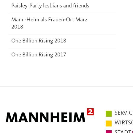
Paisley-Party lesbians and friends
Mann-Heim als Frauen-Ort März
2018
One Billion Rising 2018
One Billion Rising 2017
Hauptmen
SERVIC
im
WIRTS
Fußbereic
STADT.