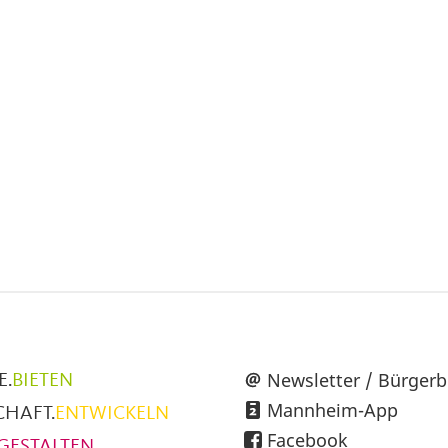
Mail
üpunkte
Newsletter / Bürgerb
E.
BIETEN
Mannheim-App
CHAFT.
ENTWICKELN
h
Facebook
GESTALTEN