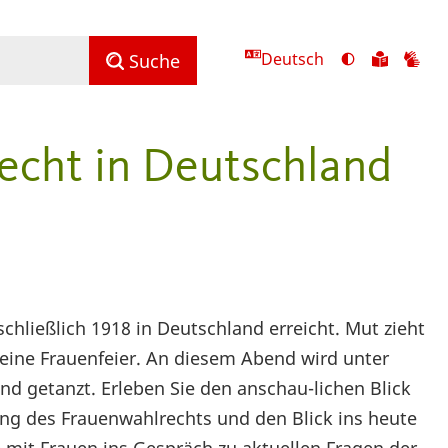
Deutsch
Ansicht
Zu
Zu
Suche
mit
den
de
hohem
Inhalte
Inh
Kontrast
in
in
echt in Deutschland
umschalten
leichter
Geb
Sprach
chließlich 1918 in Deutschland erreicht. Mut zieht
r eine Frauenfeier. An diesem Abend wird unter
nd getanzt. Erleben Sie den anschau-lichen Blick
ng des Frauenwahlrechts und den Blick ins heute