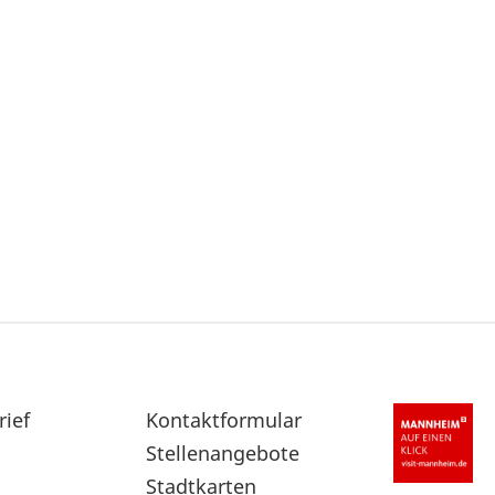
rief
Sekundärnavigation
Kontaktformular
im
Stellenangebote
Fußbereich
Stadtkarten