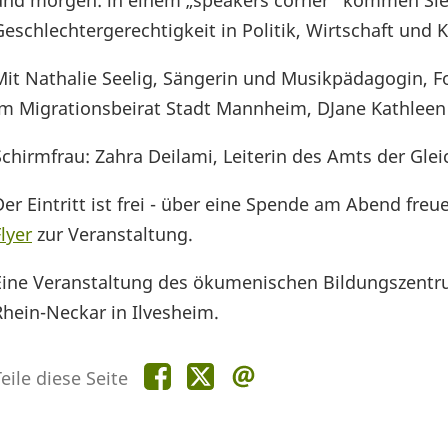
und morgen: in einem „speakers corner“ kommen Sie 
Geschlechtergerechtigkeit in Politik, Wirtschaft und K
Mit Nathalie Seelig, Sängerin und Musikpädagogin, 
im Migrationsbeirat Stadt Mannheim, DJane Kathleen
Schirmfrau: Zahra Deilami, Leiterin des Amts der Gl
Der Eintritt ist frei - über eine Spende am Abend fre
lyer
zur Veranstaltung.
Eine Veranstaltung des ökumenischen Bildungszentr
Rhein-Neckar in Ilvesheim.
Teile
Teile
Teile
eile diese Seite
diese
diese
diese
Seite
Seite
Seite
auf
auf
per
Facebook
X
E-