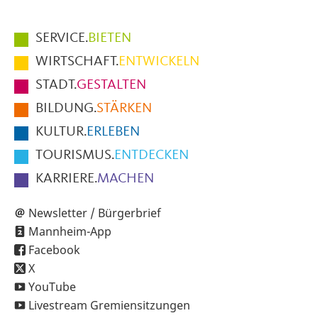
Hauptmenüpunkte
SERVICE.
BIETEN
im
WIRTSCHAFT.
ENTWICKELN
Fußbereich
STADT.
GESTALTEN
der
BILDUNG.
STÄRKEN
Seite
KULTUR.
ERLEBEN
TOURISMUS.
ENTDECKEN
KARRIERE.
MACHEN
Newsletter / Bürgerbrief
Mannheim-App
Facebook
X
YouTube
Livestream Gremiensitzungen