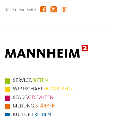
Teile
Teile
Teile
Teile diese Seite
diese
diese
diese
Seite
Seite
Seite
auf
auf
per
Facebook
X
E-
Mail
Hauptmenüpunkte
SERVICE.
BIETEN
im
WIRTSCHAFT.
ENTWICKELN
Fußbereich
STADT.
GESTALTEN
der
BILDUNG.
STÄRKEN
Seite
KULTUR.
ERLEBEN