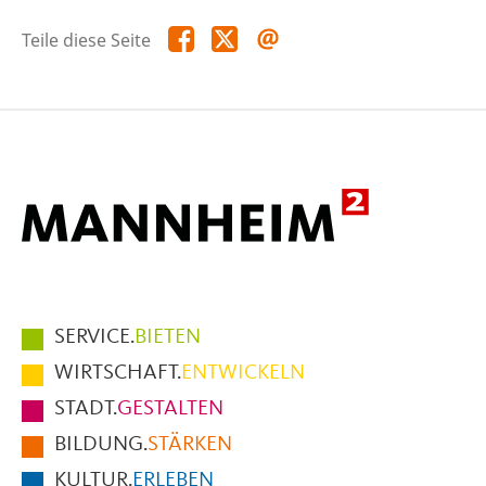
Teile
Teile
Teile
Teile diese Seite
diese
diese
diese
Seite
Seite
Seite
auf
auf
per
Facebook
X
E-
Mail
Hauptmenüpunkte
SERVICE.
BIETEN
im
WIRTSCHAFT.
ENTWICKELN
Fußbereich
STADT.
GESTALTEN
der
BILDUNG.
STÄRKEN
Seite
KULTUR.
ERLEBEN