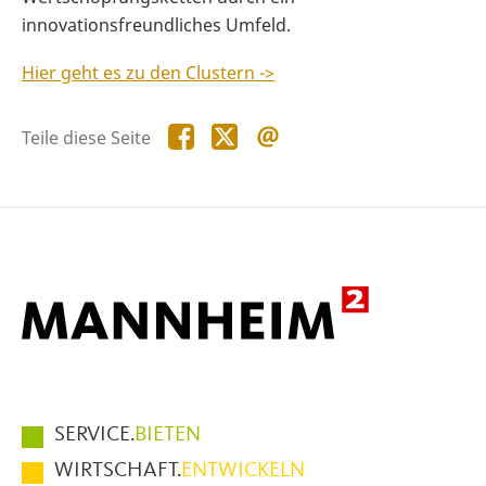
innovationsfreundliches Umfeld.
Hier geht es zu den Clustern ->
Teile
Teile
Teile
Teile diese Seite
diese
diese
diese
Seite
Seite
Seite
auf
auf
per
Facebook
X
E-
Mail
Hauptmenüpunkte
SERVICE.
BIETEN
im
WIRTSCHAFT.
ENTWICKELN