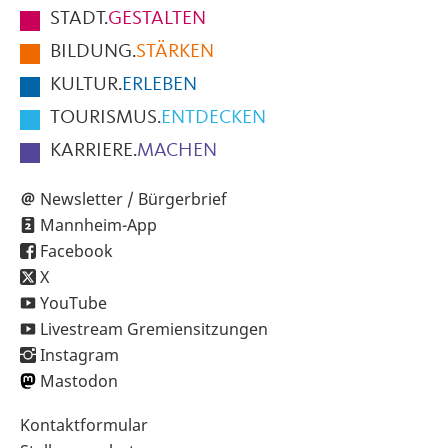
Fußbereich
STADT.
GESTALTEN
der
BILDUNG.
STÄRKEN
Seite
KULTUR.
ERLEBEN
TOURISMUS.
ENTDECKEN
KARRIERE.
MACHEN
Newsletter / Bürgerbrief
Mannheim-App
Facebook
X
YouTube
Livestream Gremiensitzungen
Instagram
Mastodon
Sekundärnavigation
Kontaktformular