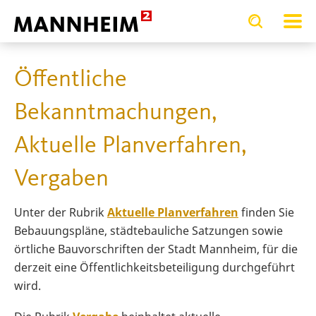
Toggle
Toggle
search
search
WIRTSCHAFT.ENTWICKELN
Ö
input
input
form
Ihre aktuelle Position ist
Öffentliche
Bekanntmachungen,
Aktuelle Planverfahren,
Vergaben
Unter der Rubrik
Aktuelle Planverfahren
finden Sie
Bebauungspläne, städtebauliche Satzungen sowie
örtliche Bauvorschriften der Stadt Mannheim, für die
derzeit eine Öffentlichkeitsbeteiligung durchgeführt
wird.