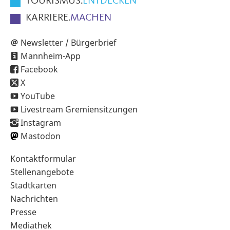
TOURISMUS.
ENTDECKEN
KARRIERE.
MACHEN
Newsletter / Bürgerbrief
Mannheim-App
Facebook
X
YouTube
Livestream Gremiensitzungen
Instagram
Mastodon
Sekundärnavigation
Kontaktformular
im
Stellenangebote
Fußbereich
Stadtkarten
Nachrichten
Presse
Mediathek