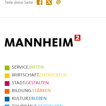
Teile
Teile
Teile
Teile diese Seite
diese
diese
diese
Seite
Seite
Seite
auf
auf
per
Facebook
X
E-
Mail
Hauptmenüpunkte
SERVICE.
BIETEN
im
WIRTSCHAFT.
ENTWICKELN
Fußbereich
STADT.
GESTALTEN
der
BILDUNG.
STÄRKEN
Seite
KULTUR.
ERLEBEN