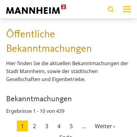
Toggle
Toggle
search
search
WIRTSCHAFT.ENTWICKELN
Öf
input
input
form
Öffentliche
Bekanntmachungen
Hier finden Sie die aktuellen Bekanntmachungen der
Stadt Mannheim, sowie der städtischen
Gesellschaften und Eigenbetriebe.
Bekanntmachungen
Ergebnisse 1 - 10 von 439
Seitennummerierung
Aktuelle
1
Seite
2
Seite
3
Seite
4
Seite
5
…
Nächste
Weiter ›
Seite
Seite