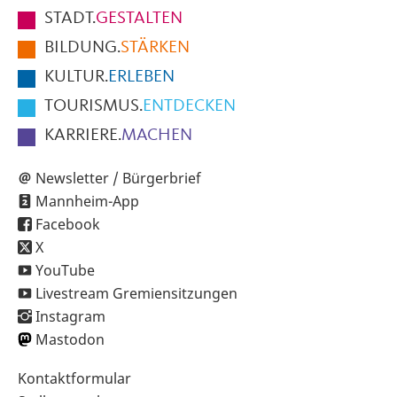
Fußbereich
STADT.
GESTALTEN
der
BILDUNG.
STÄRKEN
Seite
KULTUR.
ERLEBEN
TOURISMUS.
ENTDECKEN
KARRIERE.
MACHEN
Newsletter / Bürgerbrief
Mannheim-App
Facebook
X
YouTube
Livestream Gremiensitzungen
Instagram
Mastodon
Sekundärnavigation
Kontaktformular