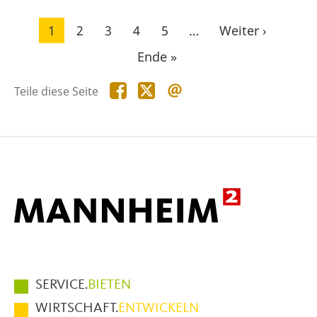
Seitennummerierung
Aktuelle
1
Seite
2
Seite
3
Seite
4
Seite
5
…
Nächste
Weiter ›
Seite
Seite
Letzte
Ende »
Seite
Teile
Teile
Teile
Teile diese Seite
diese
diese
diese
Seite
Seite
Seite
auf
auf
per
Facebook
X
E-
Mail
Hauptmenüpunkte
SERVICE.
BIETEN
im
WIRTSCHAFT.
ENTWICKELN