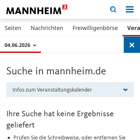
Toggle
Toggle
search
search
KULTUR.
input
input
form
Seiten
Nachrichten
Freiwilligenbörse
Ver
04.06.2026
Fi
Suche in mannheim.de
Infos zum Veranstaltungskalender
Ihre Suche hat keine Ergebnisse
geliefert
Prüfen Sie die Schreibweise, oder entfernen Sie