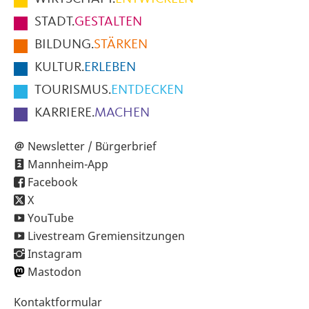
Fußbereich
STADT.
GESTALTEN
der
BILDUNG.
STÄRKEN
Seite
KULTUR.
ERLEBEN
TOURISMUS.
ENTDECKEN
KARRIERE.
MACHEN
Newsletter / Bürgerbrief
Mannheim-App
Facebook
X
YouTube
Livestream Gremiensitzungen
Instagram
Mastodon
Sekundärnavigation
Kontaktformular