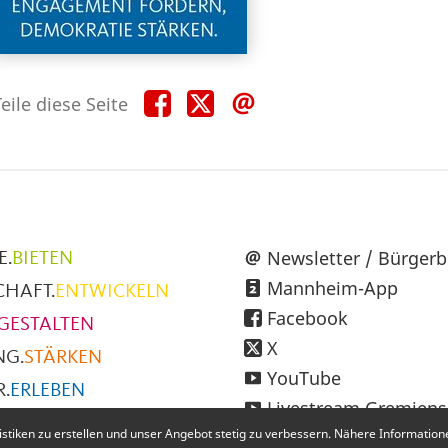
Teile
Teile
Teile
eile diese Seite
diese
diese
diese
Seite
Seite
Seite
auf
auf
per
Facebook
X
E-
Mail
üpunkte
Newsletter / Bürgerb
E.
BIETEN
Mannheim-App
CHAFT.
ENTWICKELN
h
Facebook
GESTALTEN
X
NG.
STÄRKEN
YouTube
.
ERLEBEN
Livestream Gremiens
SMUS.
ENTDECKEN
iken zu erstellen und unser Angebot stetig zu verbessern. Nähere Informationen
Instagram