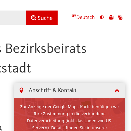
Deutsch
Ansicht
Zu
Zu
Suche
mit
den
de
hohem
Inhalte
Inh
Kontrast
in
in
 Bezirksbeirats
umschalten
leichter
Geb
Sprach
stadt
Anschrift & Kontakt
Zur Anzeige der Google Maps-Karte benötigen wir
Ihre Zustimmung in die verbundene
Datenverarbeitung (inkl. das Laden von US-
),
Servern). Details finden Sie in unserer