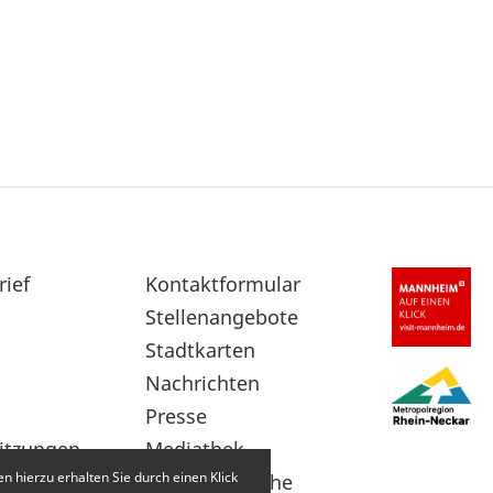
rief
Sekundärnavigation
Kontaktformular
im
Stellenangebote
Fußbereich
Stadtkarten
Nachrichten
Presse
itzungen
Mediathek
 hierzu erhalten Sie durch einen Klick
Leichte Sprache