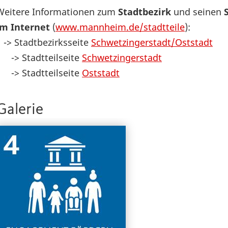
Weitere Informationen zum
Stadtbezirk
und seinen
im Internet
(
www.mannheim.de/stadtteile
):
-> Stadtbezirksseite
Schwetzingerstadt/Oststadt
-> Stadtteilseite
Schwetzingerstadt
-> Stadtteilseite
Oststadt
Galerie