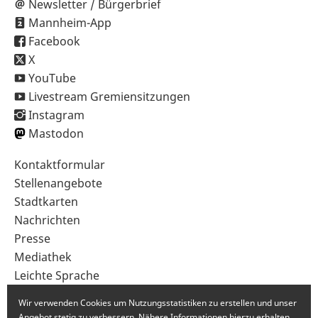
Newsletter / Bürgerbrief
Mannheim-App
Facebook
X
YouTube
Livestream Gremiensitzungen
Instagram
Mastodon
Sekundärnavigation
Kontaktformular
im
Stellenangebote
Fußbereich
Stadtkarten
Nachrichten
Presse
Mediathek
Leichte Sprache
Gebärdensprache
Wir verwenden Cookies um Nutzungsstatistiken zu erstellen und unser
Angebot stetig zu verbessern. Nähere Informationen hierzu erhalten