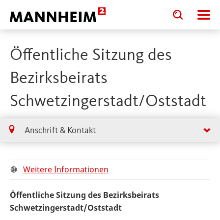
Toggle
Toggle
search
search
input
input
form
Öffentliche Sitzung des
Bezirksbeirats
Schwetzingerstadt/Oststadt
Anschrift & Kontakt
Weitere Informationen
Öffentliche Sitzung des Bezirksbeirats
Schwetzingerstadt/Oststadt