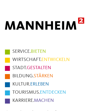
Mail
Hauptmenüpunkte
SERVICE.
BIETEN
im
WIRTSCHAFT.
ENTWICKELN
Fußbereich
STADT.
GESTALTEN
der
BILDUNG.
STÄRKEN
Seite
KULTUR.
ERLEBEN
TOURISMUS.
ENTDECKEN
KARRIERE.
MACHEN