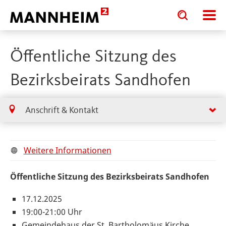
Toggle
Toggle
search
search
input
input
form
Öffentliche Sitzung des
Bezirksbeirats Sandhofen
Anschrift & Kontakt
Weitere Informationen
Öffentliche Sitzung des Bezirksbeirats Sandhofen
17.12.2025
19:00-21:00 Uhr
Gemeindehaus der St. Bartholomäus Kirche,