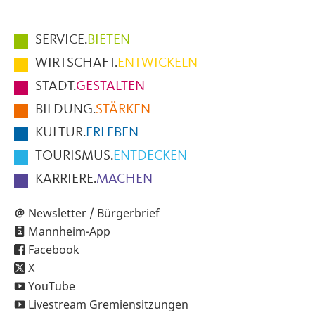
Hauptmenüpunkte
SERVICE.
BIETEN
im
WIRTSCHAFT.
ENTWICKELN
Fußbereich
STADT.
GESTALTEN
der
BILDUNG.
STÄRKEN
Seite
KULTUR.
ERLEBEN
TOURISMUS.
ENTDECKEN
KARRIERE.
MACHEN
Newsletter / Bürgerbrief
Mannheim-App
Facebook
X
YouTube
Livestream Gremiensitzungen