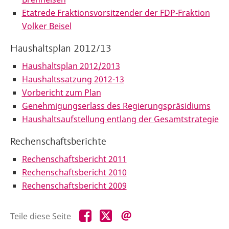
Etatrede Fraktionsvorsitzender der FDP-Fraktion
Volker Beisel
Haushaltsplan 2012/13
Haushaltsplan 2012/2013
Haushaltssatzung 2012-13
Vorbericht zum Plan
Genehmigungserlass des Regierungspräsidiums
Haushaltsaufstellung entlang der Gesamtstrategie
Rechenschaftsberichte
Rechenschaftsbericht 2011
Rechenschaftsbericht 2010
Rechenschaftsbericht 2009
Teile
Teile
Teile
Teile diese Seite
diese
diese
diese