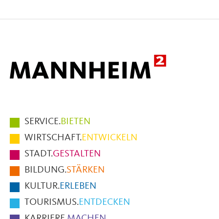
Seite
Seite
Seite
auf
auf
per
Facebook
X
E-
Mail
Hauptmenüpunkte
SERVICE.
BIETEN
im
WIRTSCHAFT.
ENTWICKELN
Fußbereich
STADT.
GESTALTEN
der
BILDUNG.
STÄRKEN
Seite
KULTUR.
ERLEBEN
TOURISMUS.
ENTDECKEN
KARRIERE.
MACHEN