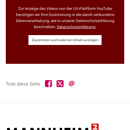
Zur Anzeige des Videos von der US-Plattform YouTube
benötigen wir Ihre Zustimmung in die damit verbundene
Datenverarbeitung, wie in unserer Datenschutzerklärung
beschrieben.
Datenschutzerklärung
.
Zustimmen und externen Inhalt anzeigen
Teile
Teile
Teile
Teile diese Seite
diese
diese
diese
Seite
Seite
Seite
auf
auf
per
Facebook
X
E-
Mail