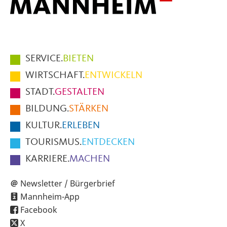
Hauptmenüpunkte
SERVICE.
BIETEN
im
WIRTSCHAFT.
ENTWICKELN
Fußbereich
STADT.
GESTALTEN
der
BILDUNG.
STÄRKEN
Seite
KULTUR.
ERLEBEN
TOURISMUS.
ENTDECKEN
KARRIERE.
MACHEN
Newsletter / Bürgerbrief
Mannheim-App
Facebook
X